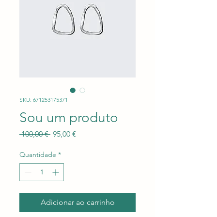
SKU: 671253175371
Sou um produto
Preço
Preço
 100,00 € 
95,00 €
normal
promocional
Quantidade
*
Adicionar ao carrinho